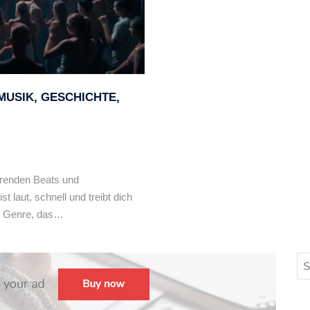
USIK, GESCHICHTE,
ierenden Beats und
t laut, schnell und treibt dich
in Genre, das…