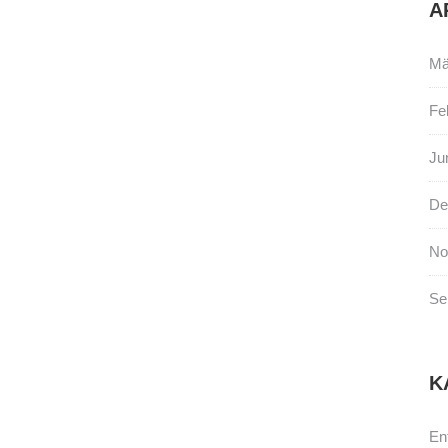
A
Mä
Fe
Ju
De
No
Se
K
En