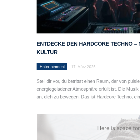
ENTDECKE DEN HARDCORE TECHNO – M
KULTUR
Entertainment
17. März 2025
Stell dir vor, du betrittst einen Raum, der von puls
energiegeladener Atmosphäre erfüllt ist. Die Musik is
an, dich zu bewegen. Das ist Hardcore Techno, e